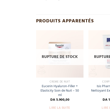
PRODUITS APPARENTÉS
Add
Add
to
to
wishlist
wishlist
URE DE STOCK
RUPTURE DE STOCK
RUPTURE
ME HYDRATANTE
CRÈME DE NUIT
CORPS
 Lauder DayWear
Eucerin Hyaluron-Filler +
Isis Phar
orbet Hydratation
Elasticity Soin de Nuit – 50
Nettoyant Ex
 Spf 15 – 30 ml
ml
DA
9.600,00
DA
5.900,00
DA
1
IRE LA SUITE
LIRE LA SUITE
LIRE 