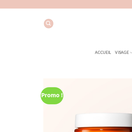
Aller
au
contenu
ACCUEIL
VISAGE
Promo !