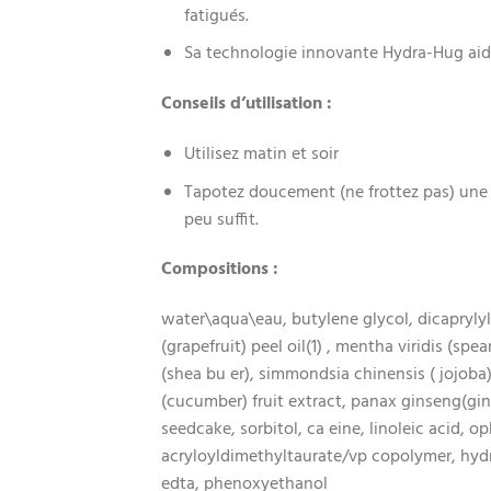
fatigués.
Sa technologie innovante Hydra-Hug aide 
Conseils d’utilisation :
Utilisez matin et soir
Tapotez doucement (ne frottez pas) une p
peu suffit.
Compositions :
water\aqua\eau, butylene glycol, dicaprylyl c
(grapefruit) peel oil(1) , mentha viridis (spe
(shea bu er), simmondsia chinensis ( jojoba)
(cucumber) fruit extract, panax ginseng(gi
seedcake, sorbitol, ca eine, linoleic acid,
acryloyldimethyltaurate/vp copolymer, hyd
edta, phenoxyethanol