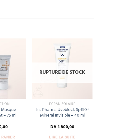
Add
Add
to
to
wishlist
wishlist
RUPTURE DE STOCK
OTION
ECRAN SOLAIRE
+ Masque
Isis Pharma Uveblock Spf50+
 – 75 ml
Mineral Invisible – 40 ml
0,00
DA
1.800,00
 PANIER
LIRE LA SUITE