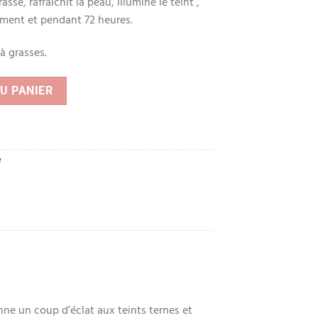
asse, rafraîchit la peau, illumine le teint ,
ément et pendant 72 heures.
à grasses.
 Hydratant Énergisant Non-Gras – 50 ml
U PANIER
e
nne un coup d’éclat aux teints ternes et