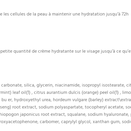
les cellules de la peau à maintenir une hydratation jusqu’à 72h
etite quantité de crème hydratante sur le visage jusqu’à ce qu’e
arbonate, silica, glycerin, niacinamide, isopropyl isostearate, citr
armint) leaf oil(1) , citrus aurantium dulcis (orange) peel oil(1) , l
 bu er, hydroxyethyl urea, hordeum vulgare (barley) extract\extra
nseng) root extract, sodium polyaspartate, tocopheryl acetate, s
 ophiopogon japonicus root extract, squalane, sodium hyaluronate
roxyacetophenone, carbomer, caprylyl glycol, xanthan gum, sodi