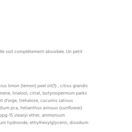
lle soit complètement absorbée. Un petit
us limon (lemon) peel oil(1) , citrus grandis
imonene, linalool, citral, butyrospermum parkii
it d’orge, trehalose, cucumis sativus
odium pca, helianthus annuus (sunflower)
, ppg-15 stearyl ether, ammonium
um hydroxide, ethylhexylglycerin, disodium