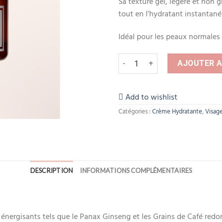
Sa texture gel, légère et non gr
tout en l’hydratant instantan
Idéal pour les peaux normales 
quantité de Origins GinZing Gel
AJOUTER A
Add to wishlist
Catégories :
Crème Hydratante
,
Visag
DESCRIPTION
INFORMATIONS COMPLÉMENTAIRES
 énergisants tels que le Panax Ginseng et les Grains de Café redo