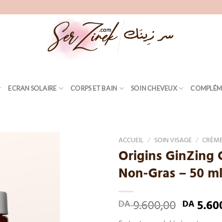
ECRAN SOLAIRE
CORPS ET BAIN
SOIN CHEVEUX
COMPLÉM
ACCUEIL
/
SOIN VISAGE
/
CRÈME
Origins GinZing 
Add
Non-Gras – 50 m
to
wishlist
9.600,00
5.60
DA
DA