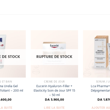
Add
Add
to
to
wishlist
wishlist
 DE STOCK
RUPTURE DE STOCK
 ET BAIN
CRÈME DE JOUR
SÉRUM / L
ma Urelia Gel
Eucerin Hyaluron-Filler +
Lca Pharma
foliant – 200 ml
Elasticity Soin de Jour SPF 15
Dépigmentant
– 50 ml
.600,00
DA
5.900,00
DA
1.87
LA SUITE
LIRE LA SUITE
AJOUTER AU