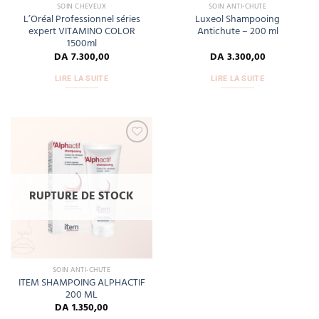
SOIN CHEVEUX
SOIN ANTI-CHUTE
L’Oréal Professionnel séries
Luxeol Shampooing
expert VITAMINO COLOR
Antichute – 200 ml
1500ml
DA
7.300,00
DA
3.300,00
LIRE LA SUITE
LIRE LA SUITE
Add
to
wishlist
RUPTURE DE STOCK
SOIN ANTI-CHUTE
ITEM SHAMPOING ALPHACTIF
200 ML
DA
1.350,00