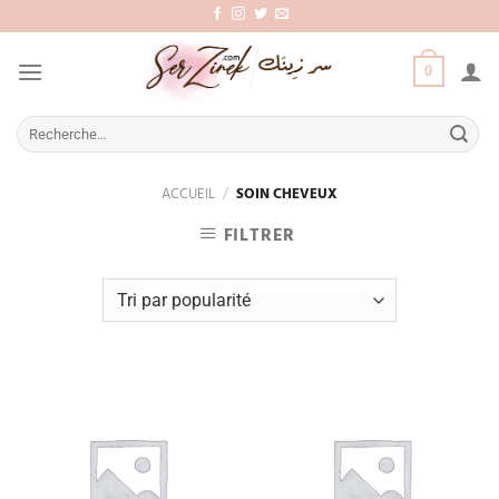
Aller
au
contenu
0
Recherche
pour :
ACCUEIL
/
SOIN CHEVEUX
FILTRER