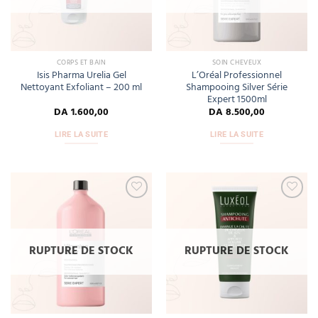
CORPS ET BAIN
SOIN CHEVEUX
Isis Pharma Urelia Gel
L’Oréal Professionnel
Nettoyant Exfoliant – 200 ml
Shampooing Silver Série
Expert 1500ml
DA
1.600,00
DA
8.500,00
LIRE LA SUITE
LIRE LA SUITE
Add
Add
to
to
wishlist
wishlist
RUPTURE DE STOCK
RUPTURE DE STOCK