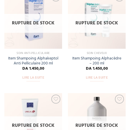
Add
Add
to
to
wishlist
wishlist
RUPTURE DE STOCK
RUPTURE DE STOCK
SOIN ANTI-PELLICULAIRE
SOIN CHEVEUX
Item Shampoing Alphakeptol
Item Shampoing Alphacèdre
Anti Pelliculaire 200 ml
– 200 ml
DA
1.450,00
DA
1.450,00
LIRE LA SUITE
LIRE LA SUITE
Add
Add
to
to
wishlist
wishlist
RUPTURE DE STOCK
RUPTURE DE STOCK