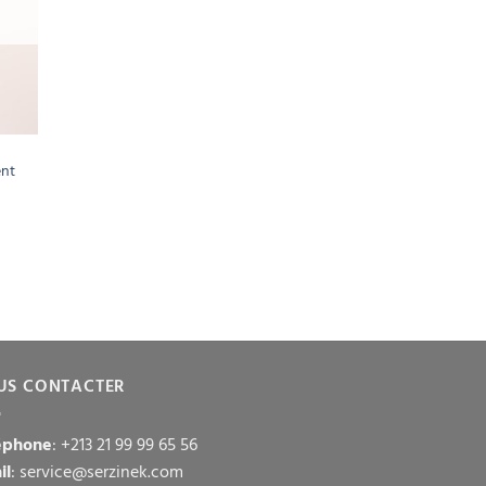
ent
US CONTACTER
éphone
: +213 21 99 99 65 56
il
: service@serzinek.com