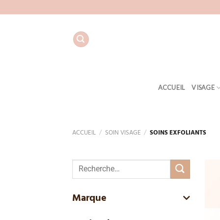
Aller
au
contenu
ACCUEIL
VISAGE
ACCUEIL
/
SOIN VISAGE
/
SOINS EXFOLIANTS
Recherche
pour :
Marque