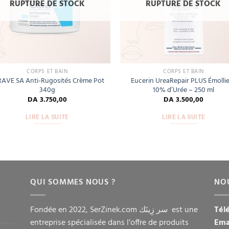
RUPTURE DE STOCK
RUPTURE DE STOCK
CORPS ET BAIN
CORPS ET BAIN
RAVE SA Anti-Rugosités Crème Pot
Eucerin UreaRepair PLUS Émolli
340g
10% d’Urée – 250 ml
DA
3.750,00
DA
3.500,00
LIRE LA SUITE
LIRE LA SUITE
QUI SOMMES NOUS ?
NO
Fondée en 2022, SerZinek.com سر زِينَك est une
Tél
entreprise spécialisée dans l’offre de produits
Ema