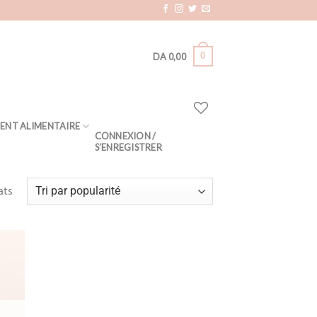
0
DA
0,00
ENT ALIMENTAIRE
CONNEXION /
S’ENREGISTRER
ats
Add
to
hlist