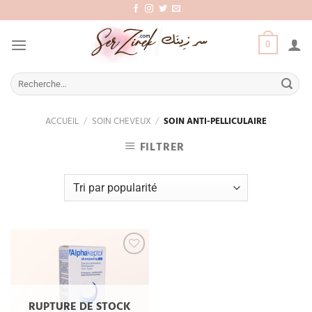
Aller
au
contenu
0
Recherche
pour :
ACCUEIL
/
SOIN CHEVEUX
/
SOIN ANTI-PELLICULAIRE
FILTRER
Add
to
wishlist
RUPTURE DE STOCK