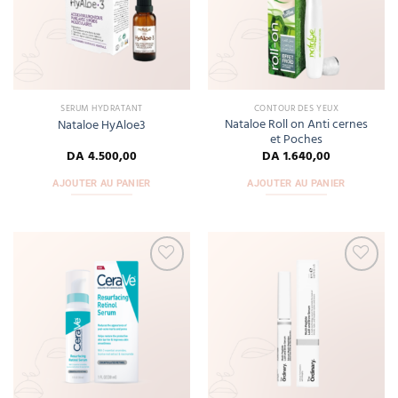
wishlist
wishlist
SERUM HYDRATANT
CONTOUR DES YEUX
Nataloe Roll on Anti cernes
Nataloe HyAloe3
et Poches
DA
4.500,00
DA
1.640,00
AJOUTER AU PANIER
AJOUTER AU PANIER
Add
Add
to
to
wishlist
wishlist