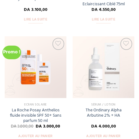
Eclaircissant Ciblé 75ml
DA
3.100,00
DA
4.550,00
LIRE LA SUITE
LIRE LA SUITE
Promo !
Add
Add
to
to
wishlist
wishlist
ECRAN SOLAIRE
SÉRUM / LOTION
La Roche Posay Anthelios
The Ordinary Alpha
fluide invisible SPF 50+ Sans
Arbutine 2% + HA
parfum 50 ml
DA
3.800,00
DA
3.000,00
DA
4.000,00
AJOUTER AU PANIER
AJOUTER AU PANIER