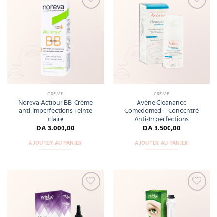
Add
Add
to
to
wishlist
wishlist
CRÈME
CRÈME
Noreva Actipur BB-Crème
Avène Cleanance
anti-imperfections Teinte
Comedomed – Concentré
claire
Anti-Imperfections
DA
3.000,00
DA
3.500,00
AJOUTER AU PANIER
AJOUTER AU PANIER
Add
Add
to
to