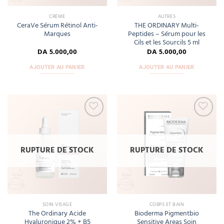
CRÈME
AUTRES
CeraVe Sérum Rétinol Anti-
THE ORDINARY Multi-
Marques
Peptides – Sérum pour les
Cils et les Sourcils 5 ml
DA
5.000,00
DA
5.000,00
AJOUTER AU PANIER
AJOUTER AU PANIER
Add
Add
to
to
wishlist
wishlist
RUPTURE DE STOCK
RUPTURE DE STOCK
SOIN VISAGE
CORPS ET BAIN
The Ordinary Acide
Bioderma Pigmentbio
Hyaluronique 2% + B5
Sensitive Areas Soin