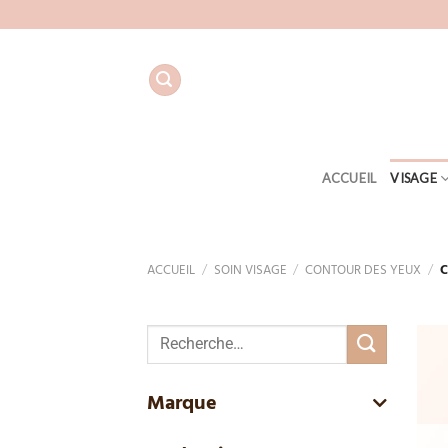
Aller
au
contenu
ACCUEIL
VISAGE
ACCUEIL
/
SOIN VISAGE
/
CONTOUR DES YEUX
/
C
Recherche
pour :
Marque