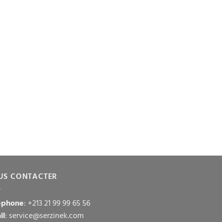
US CONTACTER
éphone
: +213 21 99 99 65 56
il
: service@serzinek.com