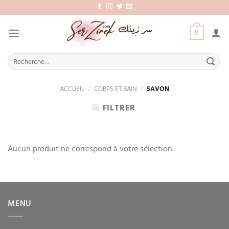
Aller
au
contenu
0
Recherche
pour :
ACCUEIL
/
CORPS ET BAIN
/
SAVON
FILTRER
Aucun produit ne correspond à votre sélection.
MENU