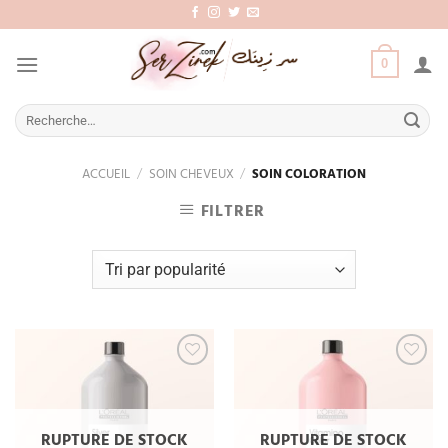
Aller
au
contenu
0
Recherche
pour :
ACCUEIL
/
SOIN CHEVEUX
/
SOIN COLORATION
FILTRER
Add
Add
to
to
wishlist
wishlist
RUPTURE DE STOCK
RUPTURE DE STOCK