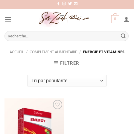
Aller
au
contenu
0
Recherche
pour :
ACCUEIL
/
COMPLÉMENT ALIMENTAIRE
/
ENERGIE ET VITAMINES
FILTRER
Add
to
wishlist