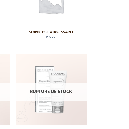
SOINS ECLAIRCISSANT
1 PRODUIT
Add
Add
to
to
hlist
wishlist
RUPTURE DE STOCK