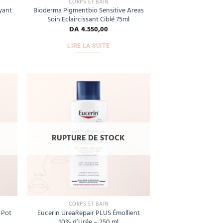
CORPS ET BAIN
yant
Bioderma Pigmentbio Sensitive Areas
Soin Eclaircissant Ciblé 75ml
DA
4.550,00
LIRE LA SUITE
Add
Add
to
to
hlist
wishlist
RUPTURE DE STOCK
CORPS ET BAIN
 Pot
Eucerin UreaRepair PLUS Émollient
10% d’Urée – 250 ml