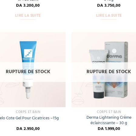
DA
3.200,00
DA
3.750,00
LIRE LA SUITE
LIRE LA SUITE
Add
to
wishlist
wis
RUPTURE DE STOCK
RUPTURE DE STOCK
CORPS ET BAIN
CORPS ET BAIN
Derma Lightening Crème
elo Cote Gel Pour Cicatrices –15g
éclaircissante – 30 g
DA
2.950,00
DA
1.999,00