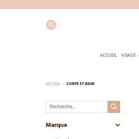
Aller
au
contenu
ACCUEIL
VISAGE
ACCUEIL
/
CORPS ET BAIN
Recherche
pour :
Marque