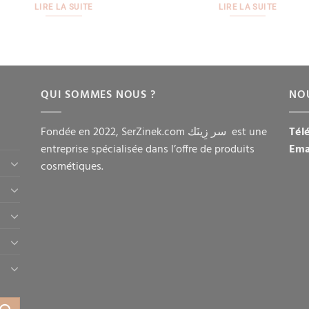
LIRE LA SUITE
LIRE LA SUITE
QUI SOMMES NOUS ?
NO
Fondée en 2022, SerZinek.com سر زِينَك est une
Tél
entreprise spécialisée dans l’offre de produits
Ema
cosmétiques.