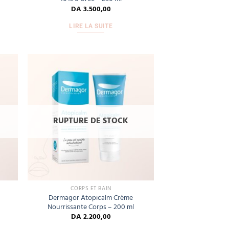
DA
3.500,00
LIRE LA SUITE
Add
Add
to
to
hlist
wishlist
RUPTURE DE STOCK
CORPS ET BAIN
Dermagor Atopicalm Crème
Nourrissante Corps – 200 ml
DA
2.200,00