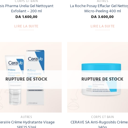
CORPS ET BAIN
AUTRES
Isis Pharma Urelia Gel Nettoyant
La Roche Posay Effaclar Gel Netto
Exfoliant – 200 ml
Micro-Peeling 400 ml
DA
1.600,00
DA
3.600,00
LIRE LA SUITE
LIRE LA SUITE
Add
to
wishlist
wis
RUPTURE DE STOCK
RUPTURE DE STOCK
AUTRES
CORPS ET BAIN
eraVe Crème Hydratante Visage
CERAVE SA Anti-Rugosités Crème
SPF25 52ml
340g