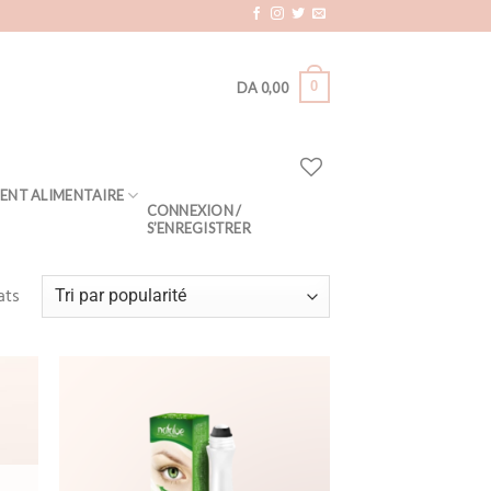
0
DA
0,00
ENT ALIMENTAIRE
CONNEXION /
S’ENREGISTRER
ats
Add
Add
to
to
hlist
wishlist