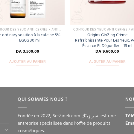
CONTOUR DES YEUX ANTI CERNES / ANTI POCHES
e ordinary solution à la cafeine 5%
Origins GinZing Crème
+ EGCG 30 ml
Rafraîchissante Pour Les Yeux, 
Éclaircir Et Dégonfler – 15 ml
DA
3.500,00
DA
9.600,00
AJOUTER AU PANIER
AJOUTER AU PANIER
QUI SOMMES NOUS ?
NO
Fondée en 2022, SerZinek.com سر زِينَك est une
Tél
entreprise spécialisée dans l’offre de produits
Ema
cosmétiques.