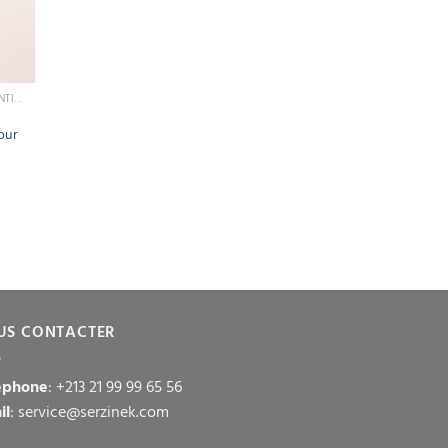
CONTOUR DES YEUX ANTI CERNES / ANTI POCHES
Pour
US CONTACTER
éphone
: +213 21 99 99 65 56
il
: service@serzinek.com