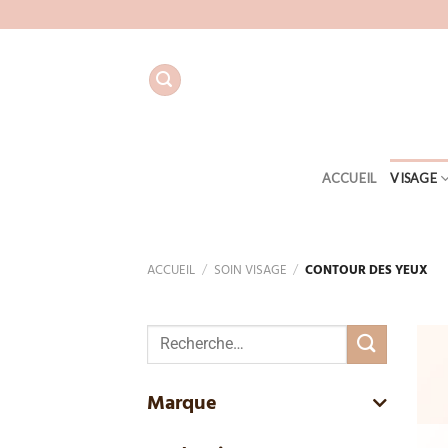
Aller
au
contenu
ACCUEIL
VISAGE
ACCUEIL
/
SOIN VISAGE
/
CONTOUR DES YEUX
Recherche
pour :
Marque