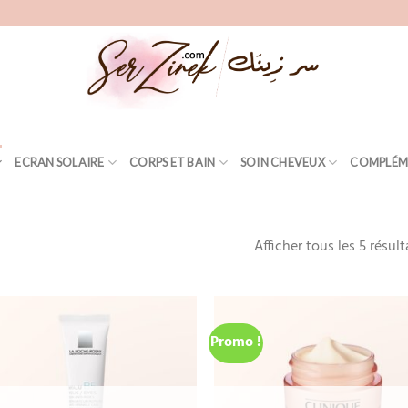
ECRAN SOLAIRE
CORPS ET BAIN
SOIN CHEVEUX
COMPLÉM
Afficher tous les 5 résult
Promo !
Add
to
wishlist
wis