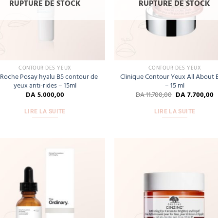
RUPTURE DE STOCK
RUPTURE DE STOCK
CONTOUR DES YEUX
CONTOUR DES YEUX
 Roche Posay hyalu B5 contour de
Clinique Contour Yeux All About 
yeux anti-rides – 15ml
– 15 ml
DA
5.000,00
DA
11.700,00
DA
7.700,00
LIRE LA SUITE
LIRE LA SUITE
Add
to
wishlist
wis