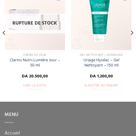
Add
Add
to
to
wishlist
wishlist
RUPTURE DE STOCK
CRÈME DE JOUR
GEL NETTOYANT / GOMMAGE
Clarins Nutri-Lumière Jour –
Uriage Hyséac – Gel
50 ml
Nettoyant – 150 ml
DA
20.500,00
DA
1.200,00
LIRE LA SUITE
AJOUTER AU PANIER
MENU
Accueil