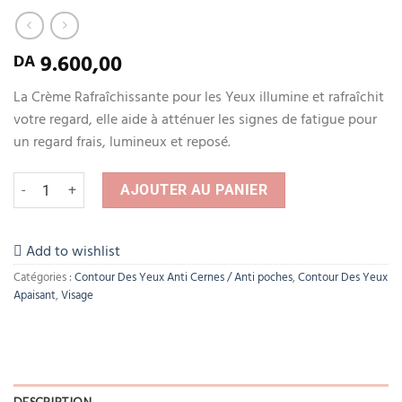
9.600,00
DA
La Crème Rafraîchissante pour les Yeux illumine et rafraîchit
votre regard, elle aide à atténuer les signes de fatigue pour
un regard frais, lumineux et reposé.
quantité de Origins GinZing Crème Rafraîchissante Pour Les Yeux, Pou
AJOUTER AU PANIER
Add to wishlist
Catégories :
Contour Des Yeux Anti Cernes / Anti poches
,
Contour Des Yeux
Apaisant
,
Visage