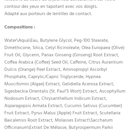
contour des yeux en tapotant avec vos doigts.
Adapté aux porteurs de lentilles de contact.
Compositions :
Water\Aqua\Eau, Butylene Glycol, Peg-100 Stearate,
Dimethicone, Silica, Cetyl Ricinoleate, Olea Europaea (Olive)
Fruit Oil, Glycerin, Panax Ginseng (Ginseng) Root Extract,
Coffea Arabica (Coffee) Seed Oil, Caffeine, Citrus Aurantium
Dulcis (Orange) Peel Extract, Aminopropyl Ascorbyl
Phosphate, Caprylic/Capric Triglyceride, Hypnea
Musciformis (Algae) Extract, Gelidiella Acerosa Extract,
Sigesbeckia Orientalis (St. Paul’S Wort) Extract, Ascophyllum
Nodosum Extract, Chrysanthellum Indicum Extract,
Asparagopsis Armata Extract, Cucumis Sativus (Cucumber)
Fruit Extract, Pyrus Malus (Apple) Fruit Extract, Scutellaria
Baicalensis Root Extract, Molasses Extract\Saccharum
Officinarum\Extrait De Mélasse, Butyrospermum Parkii