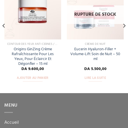
to
to
wishlist
wishlist
RUPTURE DE STOCK
CONTOUR DES YEUX ANTI CERNES / ANTI POCHES
CRÈME DE NUIT
Origins GinZing Crème
Eucerin Hyaluron-Filler +
Rafraîchissante Pour Les
Volume-Lift Soin de Nuit – 50
Yeux, Pour Éclaircir Et
ml
Dégonfler – 15 ml
DA
9.600,00
DA
5.500,00
AJOUTER AU PANIER
LIRE LA SUITE
MENU
Accueil