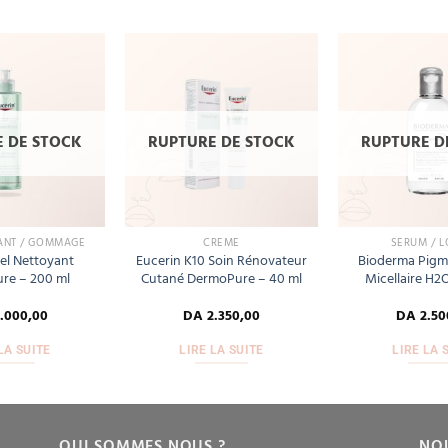
Add
Add
to
to
wishlist
wishlist
 DE STOCK
RUPTURE DE STOCK
RUPTURE D
ANT / GOMMAGE
CRÈME
SÉRUM / L
el Nettoyant
Eucerin K10 Soin Rénovateur
Bioderma Pigm
re – 200 ml
Cutané DermoPure – 40 ml
Micellaire H2
.000,00
DA
2.350,00
DA
2.50
LA SUITE
LIRE LA SUITE
LIRE LA 
QUI SOMMES NOUS ?
NO