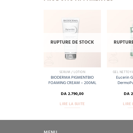
Add
Add
to
to
wishlist
wishlist
URE DE STOCK
RUPTURE DE STOCK
RUPTURE
CLINIQUE
SÉRUM / LOTION
GEL NETTOY
ique Soin auto-
BIODERMA PIGMENTBIO
Eucerin G
ant 72H – Moisture
FOAMING CREAM – 200ML
DermoPu
urge – 30 ml
DA
6.500,00
DA
2.790,00
DA
2
IRE LA SUITE
LIRE LA SUITE
LIRE 
MENU