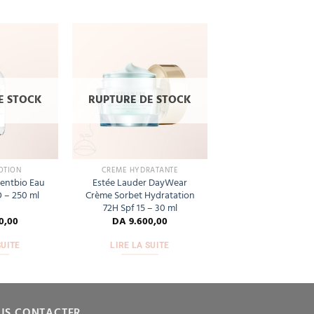
Add
Add
to
to
wishlist
wishlist
E STOCK
RUPTURE DE STOCK
OTION
CRÈME HYDRATANTE
entbio Eau
Estée Lauder DayWear
O – 250 ml
Crème Sorbet Hydratation
72H Spf 15 – 30 ml
0,00
DA
9.600,00
SUITE
LIRE LA SUITE
US CONTACTER