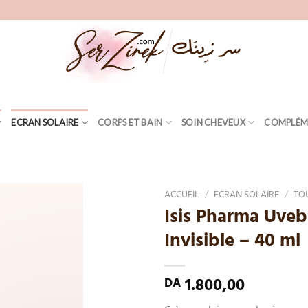
ECRAN SOLAIRE
CORPS ET BAIN
SOIN CHEVEUX
COMPLÉM
ACCUEIL
/
ECRAN SOLAIRE
/
TO
Isis Pharma Uveb
Add
Invisible – 40 ml
to
wishlist
1.800,00
DA