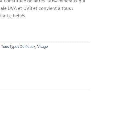
st constituée de filtres 100% minéraux qui
ale UVA et UVB et convient à tous :
fants, bébés.
,
Tous Types De Peaux
,
Visage