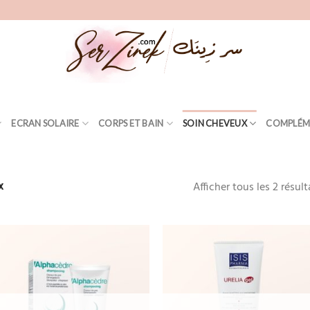
ECRAN SOLAIRE
CORPS ET BAIN
SOIN CHEVEUX
COMPLÉM
Afficher tous les 2 résult
X
Add
to
wishlist
wis