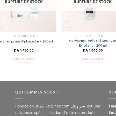
RUPTURE DE STOCK
RUPTURE DE STOCK
SOIN CHEVEUX
CORPS ET BAIN
Isis Pharma Urelia Gel Nettoya
em Shampoing Alphacèdre – 200 ml
Exfoliant – 200 ml
DA
1.450,00
DA
1.600,00
LIRE LA SUITE
LIRE LA SUITE
QUI SOMMES NOUS ?
NO
Fondée en 2022, SerZinek.com سر زِينَك est une
Tél
entreprise spécialisée dans l’offre de produits
Ema