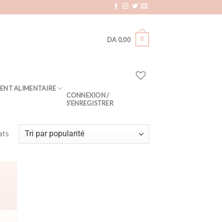
0
DA
0,00
ENT ALIMENTAIRE
CONNEXION /
S’ENREGISTRER
ats
Add
to
hlist