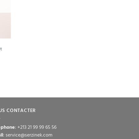
nt
US CONTACTER
éphone
: +213 21 99 99 65 56
il
: service@serzinek.com