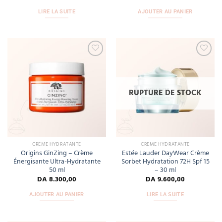
LIRE LA SUITE
AJOUTER AU PANIER
Add
Add
to
to
wishlist
wishlist
RUPTURE DE STOCK
CRÈME HYDRATANTE
CRÈME HYDRATANTE
Origins GinZing – Crème
Estée Lauder DayWear Crème
Énergisante Ultra-Hydratante
Sorbet Hydratation 72H Spf 15
50 ml
– 30 ml
DA
8.300,00
DA
9.600,00
AJOUTER AU PANIER
LIRE LA SUITE