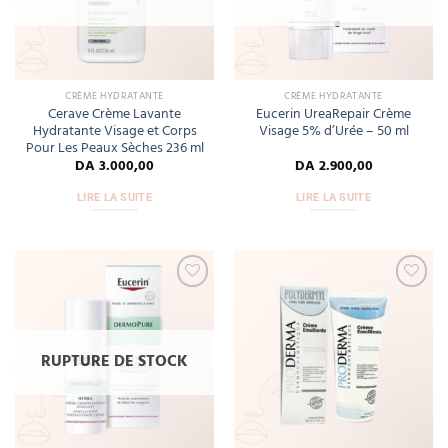
CRÈME HYDRATANTE
CRÈME HYDRATANTE
Cerave Crème Lavante
Eucerin UreaRepair Crème
Hydratante Visage et Corps
Visage 5% d’Urée – 50 ml
Pour Les Peaux Sèches 236 ml
DA
3.000,00
DA
2.900,00
LIRE LA SUITE
LIRE LA SUITE
Add
Add
to
to
wishlist
wishlist
RUPTURE DE STOCK