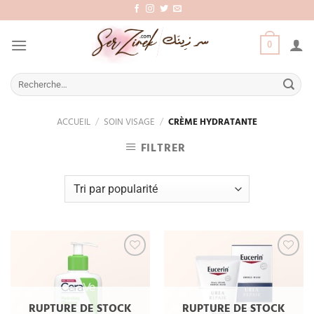
Aller
au
contenu
0
Recherche
pour :
ACCUEIL
/
SOIN VISAGE
/
CRÈME HYDRATANTE
FILTRER
Add
Add
to
to
wishlist
wishlist
RUPTURE DE STOCK
RUPTURE DE STOCK