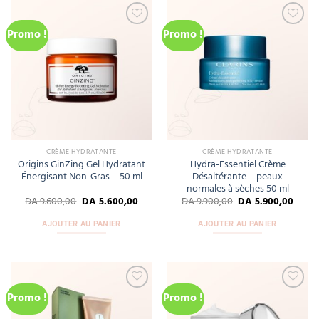
Promo !
Promo !
Add
Add
to
to
wishlist
wishlist
CRÈME HYDRATANTE
CRÈME HYDRATANTE
Origins GinZing Gel Hydratant
Hydra-Essentiel Crème
Énergisant Non-Gras – 50 ml
Désaltérante – peaux
normales à sèches 50 ml
DA
9.600,00
DA
5.600,00
DA
9.900,00
DA
5.900,00
AJOUTER AU PANIER
AJOUTER AU PANIER
Promo !
Promo !
Add
Add
to
to
wishlist
wishlist