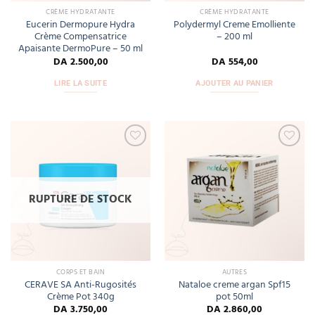
CRÈME HYDRATANTE
CRÈME HYDRATANTE
Eucerin Dermopure Hydra
Polydermyl Creme Emolliente
Crème Compensatrice
– 200 ml
Apaisante DermoPure – 50 ml
DA
2.500,00
DA
554,00
LIRE LA SUITE
AJOUTER AU PANIER
Add
Add
to
to
wishlist
wishlist
RUPTURE DE STOCK
CORPS ET BAIN
AUTRES
CERAVE SA Anti-Rugosités
Nataloe creme argan Spf15
Crème Pot 340g
pot 50ml
DA
3.750,00
DA
2.860,00