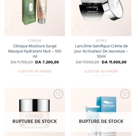
CLINIQUE
AUTRES
Clinique Moisture Surge
Lancôme Genifique Crème de
Masque Hydratant Nuit – 100
jour Activateur De Jeunesse –
ml
50ml
DA
11.700,00
DA
7.200,00
DA
17.000,00
DA
11.000,00
AJOUTER AU PANIER
AJOUTER AU PANIER
Add
Add
to
to
wishlist
wishlist
RUPTURE DE STOCK
RUPTURE DE STOCK