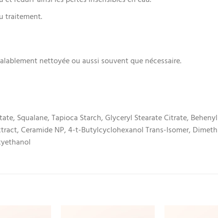
u et réduiT ainsi les pertes insensibles en eau.
u traitement.
éalablement nettoyée ou aussi souvent que nécessaire.
tate, Squalane, Tapioca Starch, Glyceryl Stearate Citrate, Beheny
Extract, Ceramide NP, 4-t-Butylcyclohexanol Trans-Isomer, Dimet
xyethanol