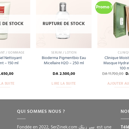
Promo !
Add
Add
to
to
wishlist
wishlist
 DE STOCK
RUPTURE DE STOCK
ANT / GOMMAGE
SÉRUM / LOTION
CLINIQ
el Nettoyant
Bioderma Pigmentbio Eau
Clinique Mois
t – 150 ml
Micellaire H2O – 250 ml
Masque Hydrat
100 m
.650,00
DA
2.500,00
DA
11.700,00
D
LA SUITE
LIRE LA SUITE
AJOUTER AU
QUI SOMMES NOUS ?
NO
Fondée en 2022, SerZinek.com سر زِينَك est une
Tél