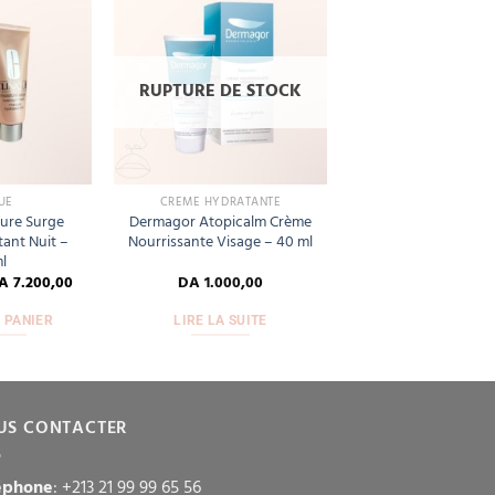
Add
Add
to
to
wishlist
wishlist
RUPTURE DE STOCK
UE
CRÈME HYDRATANTE
ture Surge
Dermagor Atopicalm Crème
ant Nuit –
Nourrissante Visage – 40 ml
l
A
7.200,00
DA
1.000,00
 PANIER
LIRE LA SUITE
US CONTACTER
éphone
: +213 21 99 99 65 56