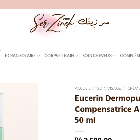
ECRAN SOLAIRE
CORPS ET BAIN
SOIN CHEVEUX
COMPLÉM
ACCUEIL
/
SOIN VISAGE
/
CRÈME
Eucerin Dermopu
Add
Compensatrice A
to
wishlist
50 ml
DA