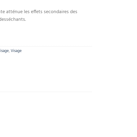
e atténue les effets secondaires des
desséchants.
Visage
,
Visage