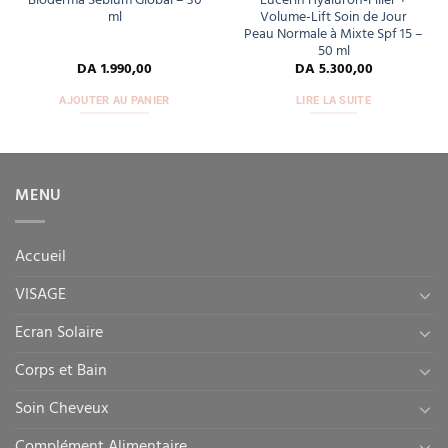
Bioderma Sébium Global – 30
Eucerin Hyaluron-Filler +
ml
Volume-Lift Soin de Jour
Peau Normale à Mixte Spf 15 –
50 ml
DA
1.990,00
DA
5.300,00
AJOUTER AU PANIER
LIRE LA SUITE
MENU
Accueil
VISAGE
Ecran Solaire
Corps et Bain
Soin Cheveux
Complément Alimentaire