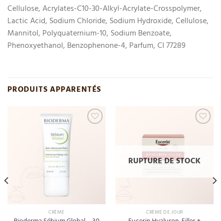
Cellulose, Acrylates-C10-30-Alkyl-Acrylate-Crosspolymer,
Lactic Acid, Sodium Chloride, Sodium Hydroxide, Cellulose,
Mannitol, Polyquaternium-10, Sodium Benzoate,
Phenoxyethanol, Benzophenone-4, Parfum, CI 77289
PRODUITS APPARENTÉS
Add
Add
to
to
wishlist
wishlist
RUPTURE DE STOCK
CRÈME
CRÈME DE JOUR