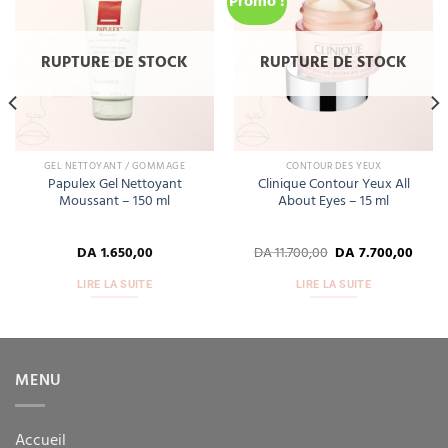
Promo !
Add
Add
to
to
wishlist
wishlist
RUPTURE DE STOCK
RUPTURE DE STOCK
GEL NETTOYANT / GOMMAGE
CONTOUR DES YEUX
Papulex Gel Nettoyant
Clinique Contour Yeux All
Moussant – 150 ml
About Eyes – 15 ml
DA
1.650,00
DA
11.700,00
DA
7.700,00
LIRE LA SUITE
LIRE LA SUITE
MENU
Accueil