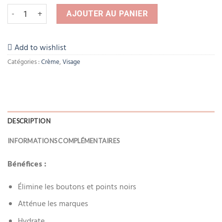
quantité de Bioderma Sébium Global – 30 ml
AJOUTER AU PANIER
Add to wishlist
Catégories :
Crème
,
Visage
DESCRIPTION
INFORMATIONS COMPLÉMENTAIRES
Bénéfices :
Élimine les boutons et points noirs
Atténue les marques
Hydrate