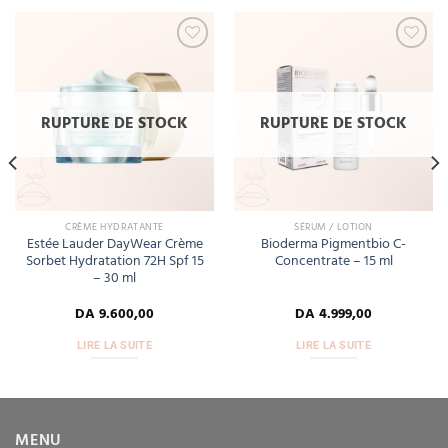
Add
Add
to
to
wishlist
wishlist
RUPTURE DE STOCK
RUPTURE DE STOCK
CRÈME HYDRATANTE
SÉRUM / LOTION
Estée Lauder DayWear Crème
Bioderma Pigmentbio C-
Sorbet Hydratation 72H Spf 15
Concentrate – 15 ml
– 30 ml
DA
9.600,00
DA
4.999,00
LIRE LA SUITE
LIRE LA SUITE
MENU