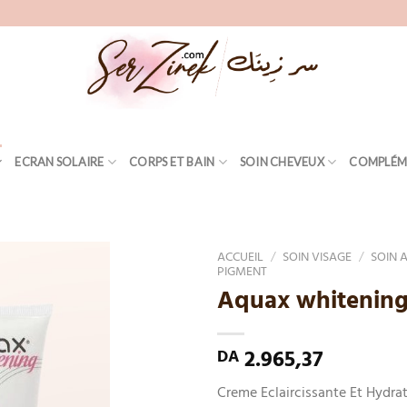
ECRAN SOLAIRE
CORPS ET BAIN
SOIN CHEVEUX
COMPLÉM
ACCUEIL
/
SOIN VISAGE
/
SOIN 
PIGMENT
Aquax whitening
Add
to
wishlist
2.965,37
DA
Creme Eclaircissante Et Hydrat