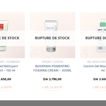
Add
Add
to
to
wishlist
wishlist
 DE STOCK
RUPTURE DE STOCK
RUPTURE D
ANT / GOMMAGE
SÉRUM / LOTION
GEL MOUSSANT
el Nettoyant
BIODERMA PIGMENTBIO
CeraVe Gel Mou
t – 150 ml
FOAMING CREAM – 200ML
ml
.650,00
DA
2.790,00
DA
3.00
LA SUITE
LIRE LA SUITE
LIRE LA 