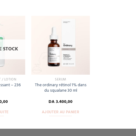
Add
Add
to
to
wishlist
wishlist
E STOCK
 / LOTION
SÉRUM
ssant – 236
The ordinary rétinol 1% dans
du squalane 30 ml
0,00
DA
3.400,00
SUITE
AJOUTER AU PANIER