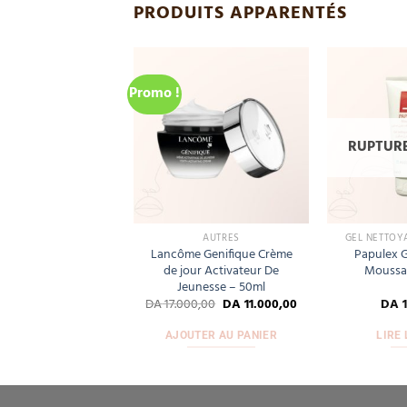
PRODUITS APPARENTÉS
Promo !
Add
Add
to
to
wishlist
wishlist
URE DE STOCK
RUPTURE
ES RÉPARATRICES
AUTRES
GEL NETTOY
e Posay Cicaplast
Lancôme Genifique Crème
Papulex G
 B5 Réparateur
de jour Activateur De
Moussan
isant – 40 ml
Jeunesse – 50ml
DA
2.900,00
DA
17.000,00
DA
11.000,00
DA
1
IRE LA SUITE
AJOUTER AU PANIER
LIRE 