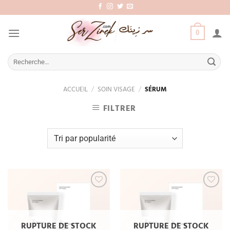
Aller
au
contenu
0
Recherche
pour :
ACCUEIL
/
SOIN VISAGE
/
SÉRUM
FILTRER
Add
Add
to
to
wishlist
wishlist
RUPTURE DE STOCK
RUPTURE DE STOCK