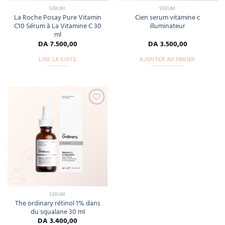
SÉRUM
SÉRUM
La Roche Posay Pure Vitamin
Cien serum vitamine c
C10 Sérum à La Vitamine C 30
illuminateur
ml
DA
7.500,00
DA
3.500,00
LIRE LA SUITE
AJOUTER AU PANIER
Add
to
wishlist
SÉRUM
The ordinary rétinol 1% dans
du squalane 30 ml
DA
3.400,00