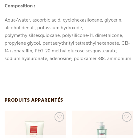
Composition :
Aqua/water, ascorbic acid, cyclohexasiloxane, glycerin,
alcohol denat., potassium hydroxide,
polymethylsilsesquioxane, polysilicone-11, dimethicone,
propylene glycol, pentaerythrityl tetraethylhexanoate, C13-
14 isoparaffin, PEG-20 methyl glucose sesquistearate,
sodium hyaluronate, adenosine, poloxamer 338, ammonium
PRODUITS APPARENTÉS
Add
Add
to
to
wishlist
wishlist