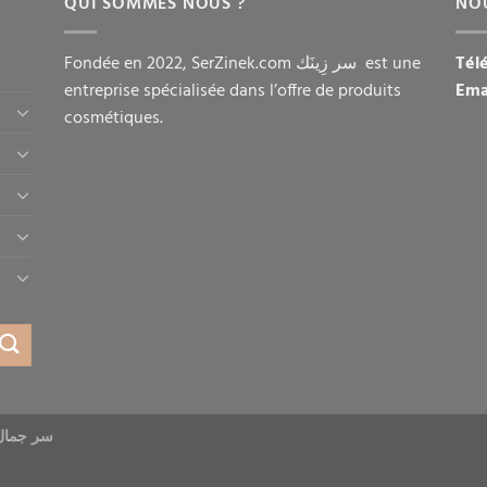
QUI SOMMES NOUS ?
NO
Fondée en 2022, SerZinek.com سر زِينَك est une
Tél
entreprise spécialisée dans l’offre de produits
Ema
cosmétiques.
سر جمال المرأ