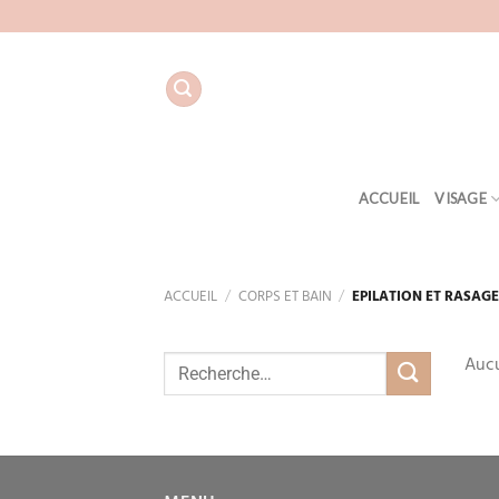
Aller
au
contenu
ACCUEIL
VISAGE
ACCUEIL
/
CORPS ET BAIN
/
EPILATION ET RASAG
Aucu
Recherche
pour :