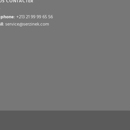
US CONTACTER
éphone
: +213 21 99 99 65 56
il
: service@serzinek.com