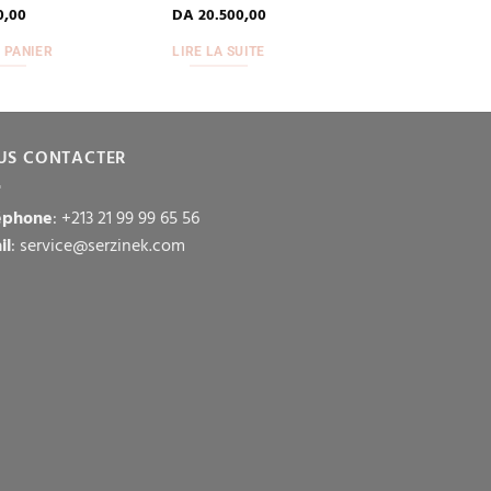
0,00
DA
20.500,00
 PANIER
LIRE LA SUITE
US CONTACTER
éphone
: +213 21 99 99 65 56
il
: service@serzinek.com