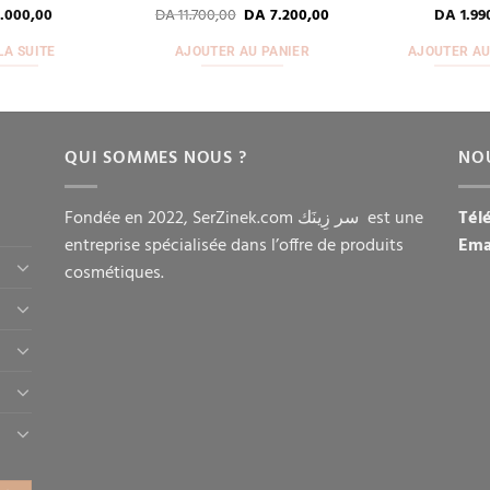
.000,00
DA
11.700,00
DA
7.200,00
DA
1.99
LA SUITE
AJOUTER AU PANIER
AJOUTER AU
QUI SOMMES NOUS ?
NO
Fondée en 2022, SerZinek.com سر زِينَك est une
Tél
entreprise spécialisée dans l’offre de produits
Ema
cosmétiques.