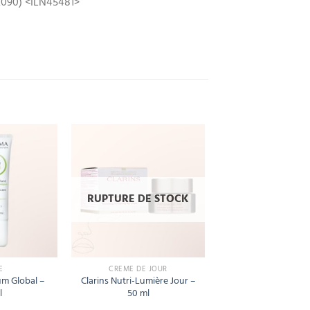
42090) <ILN45481>
Add
Add
to
to
wishlist
wishlist
RUPTURE DE STOCK
E
CRÈME DE JOUR
m Global –
Clarins Nutri-Lumière Jour –
l
50 ml