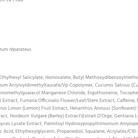
 De La Peau
érum réparateur.
Ethylhexyl Salicylate, Homosalate, Butyl Methoxydibenzoylmetha
um Acryloyldimethyltaurate/Vp Copolymer, Cucumis Sativus (Cuc
inomethylguaiacol Manganese Chloride, Ergothioneine, Tocopher
 Extract, Fumaria Officinalis Flower/Leaf/Stem Extract, Caffeine
rus Limon (Lemon) Fruit Extract, Helianthus Annuus (Sunflower) S
act, Hordeum Vulgare (Barley) Extract\Extrait D’Orge, Gentiana Lu
omyces Lysate Extract, Palmitoyl Hydroxypropyltrimonium Amylope
c Acid, Ethylhexylglycerin, Propanediol, Squalane, Acrylates/C10