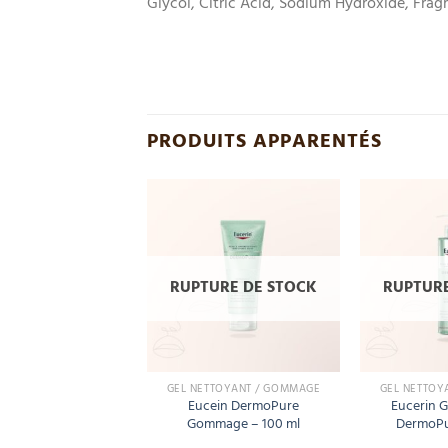
Glycol, Citric Acid, Sodium Hydroxide, Fra
PRODUITS APPARENTÉS
Add
Add
to
to
wishlist
wishlist
URE DE STOCK
RUPTURE DE STOCK
RUPTURE
OUSSANT / LOTION
GEL NETTOYANT / GOMMAGE
GEL NETTOY
 Sensibion DS+ Gel
Eucein DermoPure
Eucerin G
t Apaisant – 200 ml
Gommage – 100 ml
DermoPu