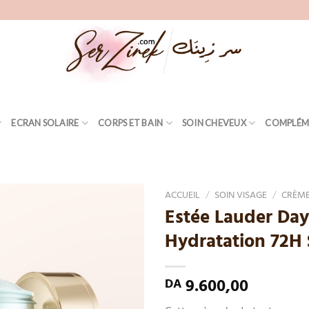
ECRAN SOLAIRE
CORPS ET BAIN
SOIN CHEVEUX
COMPLÉM
ACCUEIL
/
SOIN VISAGE
/
CRÈME
Estée Lauder Da
Add
Hydratation 72H 
to
wishlist
9.600,00
DA