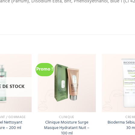
grance (Parfum), Disodium Edta, Bht, Phenoxyethanol, Blue 1 (Ci 
Promo !
Add
Add
to
to
wishlist
wishlist
 DE STOCK
ANT / GOMMAGE
CLINIQUE
CRÈM
el Nettoyant
Clinique Moisture Surge
Bioderma Sébiu
re – 200 ml
Masque Hydratant Nuit –
30 m
100 ml