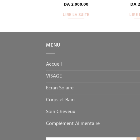
90,00
DA
500,00
DA
2.000,00
DA
2
IRE LA SUITE
LIRE LA SUITE
LIRE 
MENU
Accueil
VISAGE
Ecran Solaire
Corps et Bain
Soin Cheveux
Complément Alimentaire