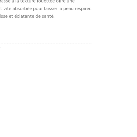
asse à la texture fouettée offre une
 vite absorbée pour laisser la peau respirer.
lisse et éclatante de santé.
e