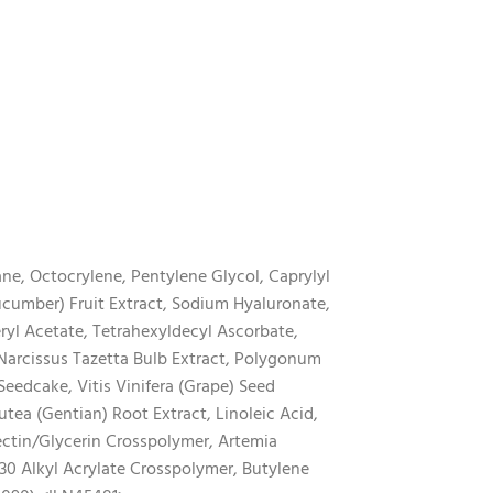
ne, Octocrylene, Pentylene Glycol, Caprylyl
umber) Fruit Extract, Sodium Hyaluronate,
yl Acetate, Tetrahexyldecyl Ascorbate,
, Narcissus Tazetta Bulb Extract, Polygonum
eedcake, Vitis Vinifera (Grape) Seed
tea (Gentian) Root Extract, Linoleic Acid,
ctin/Glycerin Crosspolymer, Artemia
-30 Alkyl Acrylate Crosspolymer, Butylene