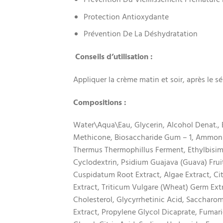
Prévention Du Vieillissement Prématuré
Protection Antioxydante
Prévention De La Déshydratation
Conseils d’utilisation :
Appliquer la crème matin et soir, après le s
Compositions :
Water\Aqua\Eau, Glycerin, Alcohol Denat., 
Methicone, Biosaccharide Gum – 1, Ammoni
Thermus Thermophillus Ferment, Ethylbisim
Cyclodextrin, Psidium Guajava (Guava) Fruit
Cuspidatum Root Extract, Algae Extract, Cit
Extract, Triticum Vulgare (Wheat) Germ Extr
Cholesterol, Glycyrrhetinic Acid, Sacchar
Extract, Propylene Glycol Dicaprate, Fumari