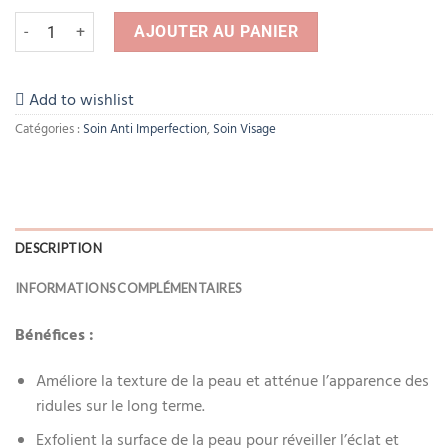
quantité de The Ordinary solution de peeling AHA 30% + BHA 2% 3
AJOUTER AU PANIER
Add to wishlist
Catégories :
Soin Anti Imperfection
,
Soin Visage
DESCRIPTION
INFORMATIONS COMPLÉMENTAIRES
Bénéfices :
Améliore la texture de la peau et atténue l’apparence des
ridules sur le long terme.
Exfolient la surface de la peau pour réveiller l’éclat et