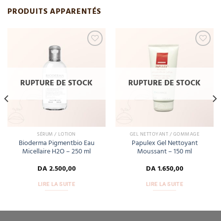
PRODUITS APPARENTÉS
Add
Add
to
to
wishlist
wishlist
RUPTURE DE STOCK
RUPTURE DE STOCK
SÉRUM / LOTION
GEL NETTOYANT / GOMMAGE
Bioderma Pigmentbio Eau
Papulex Gel Nettoyant
Micellaire H2O – 250 ml
Moussant – 150 ml
DA
2.500,00
DA
1.650,00
LIRE LA SUITE
LIRE LA SUITE