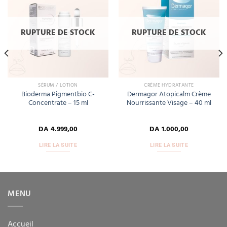
Add
Add
to
to
wishlist
wishlist
RUPTURE DE STOCK
RUPTURE DE STOCK
SÉRUM / LOTION
CRÈME HYDRATANTE
Bioderma Pigmentbio C-
Dermagor Atopicalm Crème
Concentrate – 15 ml
Nourrissante Visage – 40 ml
DA
4.999,00
DA
1.000,00
LIRE LA SUITE
LIRE LA SUITE
MENU
Accueil