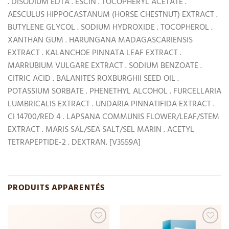
. DISODIUM EDTA . ESCIN . TOCOPHERYL ACETATE .
AESCULUS HIPPOCASTANUM (HORSE CHESTNUT) EXTRACT .
BUTYLENE GLYCOL . SODIUM HYDROXIDE . TOCOPHEROL .
XANTHAN GUM . HARUNGANA MADAGASCARIENSIS
EXTRACT . KALANCHOE PINNATA LEAF EXTRACT .
MARRUBIUM VULGARE EXTRACT . SODIUM BENZOATE .
CITRIC ACID . BALANITES ROXBURGHII SEED OIL .
POTASSIUM SORBATE . PHENETHYL ALCOHOL . FURCELLARIA
LUMBRICALIS EXTRACT . UNDARIA PINNATIFIDA EXTRACT .
CI 14700/RED 4 . LAPSANA COMMUNIS FLOWER/LEAF/STEM
EXTRACT . MARIS SAL/SEA SALT/SEL MARIN . ACETYL
TETRAPEPTIDE-2 . DEXTRAN. [V3559A]
PRODUITS APPARENTÉS