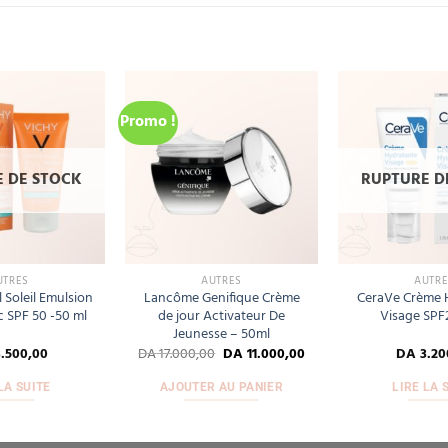
Promo !
Add
Add
to
to
wishlist
wishlist
 DE STOCK
RUPTURE D
UTRES
AUTRES
AUTRE
 Soleil Emulsion
Lancôme Genifique Crème
CeraVe Crème 
 SPF 50 -50 ml
de jour Activateur De
Visage SPF
Jeunesse – 50ml
.500,00
DA
17.000,00
DA
11.000,00
DA
3.20
LA SUITE
AJOUTER AU PANIER
LIRE LA 