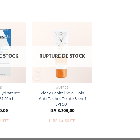
Add
Add
to
to
wishlist
wishlist
E STOCK
RUPTURE DE STOCK
S
AUTRES
Hydratante
Vichy Capital Soleil Soin
25 52ml
Anti-Taches Teinté 3-en-1
SPF50+
0,00
DA
3.200,00
SUITE
LIRE LA SUITE