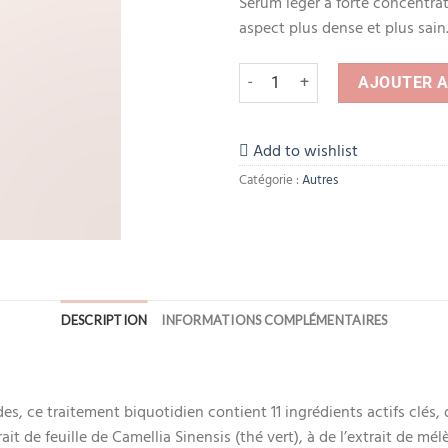
Sérum léger à forte concentrati
aspect plus dense et plus sain
quantité de THE ORDINARY Multi-P
AJOUTER A
Add to wishlist
Catégorie :
Autres
DESCRIPTION
INFORMATIONS COMPLÉMENTAIRES
s, ce traitement biquotidien contient 11 ingrédients actifs clés,
xtrait de feuille de Camellia Sinensis (thé vert), à de l’extrait de m