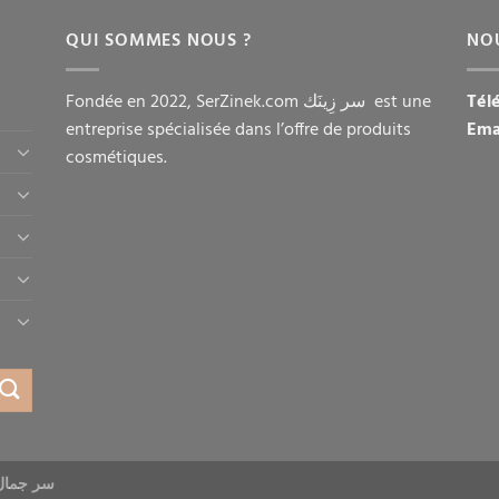
QUI SOMMES NOUS ?
NO
Fondée en 2022, SerZinek.com سر زِينَك est une
Tél
entreprise spécialisée dans l’offre de produits
Ema
cosmétiques.
سر جمال المرأ