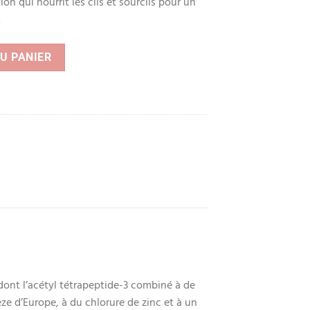
on qui nourrit les cils et sourcils pour un
.
eptides - Sérum pour les Cils et les Sourcils 5 ml
U PANIER
 dont l’acétyl tétrapeptide-3 combiné à de
élèze d’Europe, à du chlorure de zinc et à un