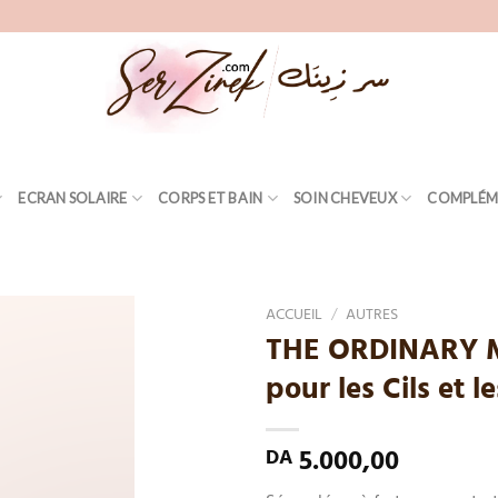
ECRAN SOLAIRE
CORPS ET BAIN
SOIN CHEVEUX
COMPLÉM
ACCUEIL
/
AUTRES
THE ORDINARY Mu
Add
pour les Cils et l
to
wishlist
5.000,00
DA