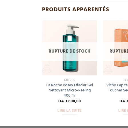
PRODUITS APPARENTÉS
Add
Add
to
to
wishlist
wishlist
RUPTURE DE STOCK
RUPTURE
AUTRES
AUTRES
A
luide écran solaire
La Roche Posay Effaclar Gel
Vichy Capital
f 50+ – 50ml
Nettoyant Micro-Peeling
Toucher Sec
400 ml
DA
3.500,00
DA
3.600,00
DA
3
TER AU PANIER
LIRE LA SUITE
LIRE 