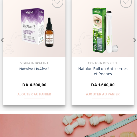
Add
Add
to
to
wishlist
wishlist
SERUM HYDRATANT
CONTOUR DES YEUX
Nataloe Roll on Anti cernes
Nataloe HyAloe3
et Poches
DA
4.500,00
DA
1.640,00
AJOUTER AU PANIER
AJOUTER AU PANIER