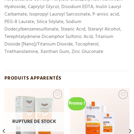
Hydroxide, Caprylyl Glycol, Disodium EDTA, Inulin Lauryl
Carbamate, Isopropyl Lauroyl Sarcosinate, P-anisic acid,
PEG-8 Laurate, Silica Silylate, Sodium
Dodecylbenzenesulfonate, Stearic Acid, Steraryl Alcohol,
Terephtalydinene Dicamphor Sulfonic Acid, Titanium
Dioxide [Nano]/Titanium Dioxide, Tocopherol,
Triethanolamine, Xanthan Gum, Zinc Gluconate
PRODUITS APPARENTÉS
Promo !
Add
Add
to
to
wishlist
wishlist
RUPTURE DE STOCK