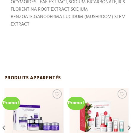
OCYMOIDES LEAF EXTRACT,SODIUM BICARBONATE,IRIS
FLORENTINA ROOT EXTRACT,SODIUM
BENZOATE,GANODERMA LUCIDUM (MUSHROOM) STEM
EXTRACT
PRODUITS APPARENTÉS
Promo !
Promo !
Add
Add
to
to
wishlist
wishlist