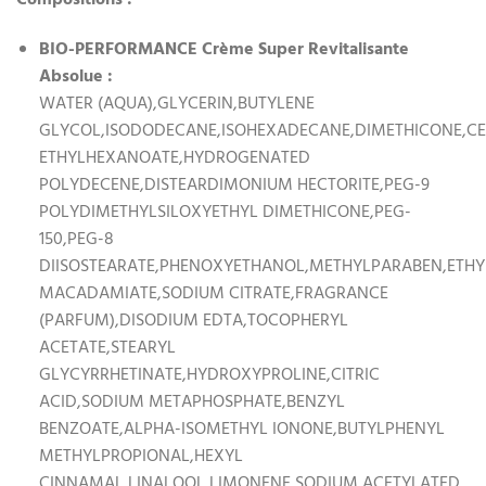
BIO-PERFORMANCE Crème Super Revitalisante
Absolue :
WATER (AQUA),GLYCERIN,BUTYLENE
GLYCOL,ISODODECANE,ISOHEXADECANE,DIMETHICONE,CE
ETHYLHEXANOATE,HYDROGENATED
POLYDECENE,DISTEARDIMONIUM HECTORITE,PEG-9
POLYDIMETHYLSILOXYETHYL DIMETHICONE,PEG-
150,PEG-8
DIISOSTEARATE,PHENOXYETHANOL,METHYLPARABEN,ETHY
MACADAMIATE,SODIUM CITRATE,FRAGRANCE
(PARFUM),DISODIUM EDTA,TOCOPHERYL
ACETATE,STEARYL
GLYCYRRHETINATE,HYDROXYPROLINE,CITRIC
ACID,SODIUM METAPHOSPHATE,BENZYL
BENZOATE,ALPHA-ISOMETHYL IONONE,BUTYLPHENYL
METHYLPROPIONAL,HEXYL
CINNAMAL,LINALOOL,LIMONENE,SODIUM ACETYLATED