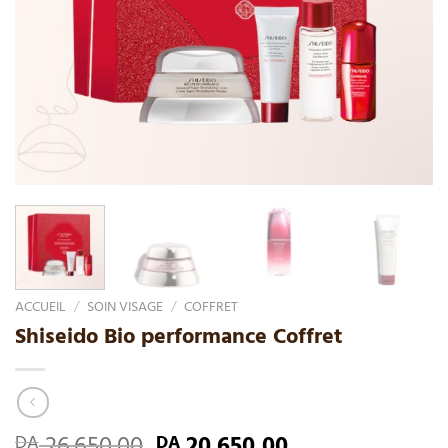
ACCUEIL
/
SOIN VISAGE
/
COFFRET
Shiseido Bio performance Coffret
26.650,00
20.650,00
DA
DA