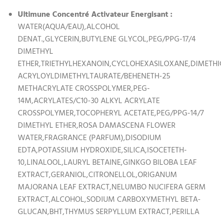
Ultimune Concentré Activateur Energisant :
WATER(AQUA/EAU),ALCOHOL
DENAT.,GLYCERIN,BUTYLENE GLYCOL,PEG/PPG-17/4
DIMETHYL
ETHER,TRIETHYLHEXANOIN,CYCLOHEXASILOXANE,DIMET
ACRYLOYLDIMETHYLTAURATE/BEHENETH-25
METHACRYLATE CROSSPOLYMER,PEG-
14M,ACRYLATES/C10-30 ALKYL ACRYLATE
CROSSPOLYMER,TOCOPHERYL ACETATE,PEG/PPG-14/7
DIMETHYL ETHER,ROSA DAMASCENA FLOWER
WATER,FRAGRANCE (PARFUM),DISODIUM
EDTA,POTASSIUM HYDROXIDE,SILICA,ISOCETETH-
10,LINALOOL,LAURYL BETAINE,GINKGO BILOBA LEAF
EXTRACT,GERANIOL,CITRONELLOL,ORIGANUM
MAJORANA LEAF EXTRACT,NELUMBO NUCIFERA GERM
EXTRACT,ALCOHOL,SODIUM CARBOXYMETHYL BETA-
GLUCAN,BHT,THYMUS SERPYLLUM EXTRACT,PERILLA