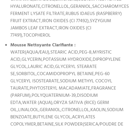
HYALURONATE,CITRONELLOL,GERANIOL,SACCHAROMYCES
FERMENT LYSATE FILTRATE,RUBUS IDAEUS (RASPBERRY)
FRUIT EXTRACT,IRON OXIDES (CI 77492),SYZYGIUM
JAMBOS LEAF EXTRACT,IRON OXIDES (CI
77491),TOCOPHEROL
Mousse Nettoyante Clarifiante :
WATER(AQUA/EAU),STEARIC ACID,PEG-8,MYRISTIC
ACID,GLYCERIN,POTASSIUM HYDROXIDE,DIPROPYLENE
GLYCOL,LAURIC ACID,GLYCERYL STEARATE
SE,SORBITOL,COCAMIDOPROPYL BETAINE,PEG-60
GLYCERYL ISOSTEARATE,SODIUM METHYL COCOYL
TAURATE,PHYTOSTERYL MACADAMIATE,FRAGRANCE
(PARFUM),POLYQUATERNIUM-39,DISODIUM
EDTA,WATER (AQUA),ORYZA SATIVA (RICE) GERM
OIL,LINALOOL,GERANIOL,CITRONELLOL,KAOLIN,SODIUM
BENZOATE,BUTYLENE GLYCOL,ACRYLATES
COPOLYMER,BETAINE,SILK POWDER(SERICA/POUDRE DE