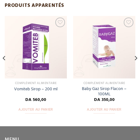
PRODUITS APPARENTÉS
Add
Add
to
to
wishlist
wishlist
COMPLÉMENT ALIMENTAIRE
COMPLÉMENT ALIMENTAIRE
Baby Gaz Sirop Flacon –
Vomiteb Sirop – 200 ml
100ML
DA
560,00
DA
350,00
AJOUTER AU PANIER
AJOUTER AU PANIER
MENU