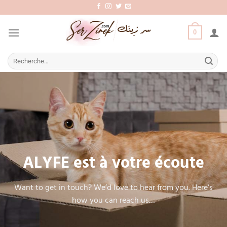
Aller
au
contenu
0
Recherche
pour :
ALYFE est à votre écoute
Want to get in touch? We’d love to hear from you. Here’s
how you can reach us…